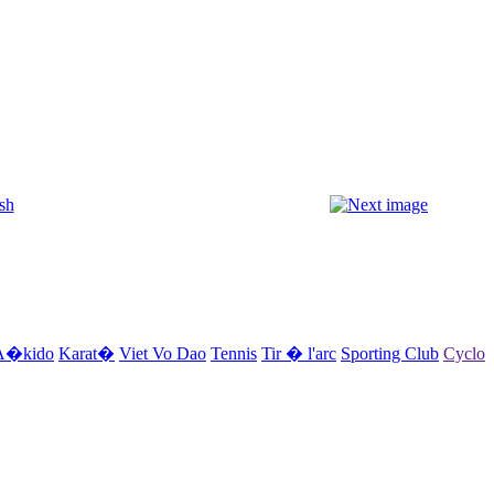
A�kido
Karat�
Viet Vo Dao
Tennis
Tir � l'arc
Sporting Club
Cyclo