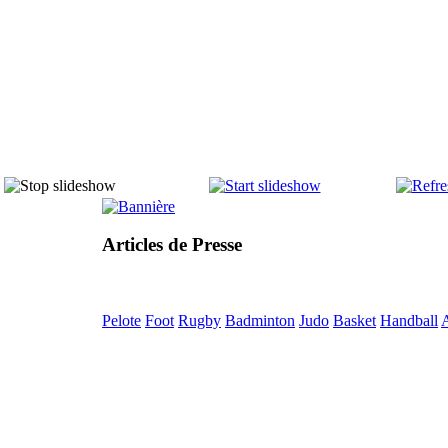
Articles de Presse
Pelote
Foot
Rugby
Badminton
Judo
Basket
Handball